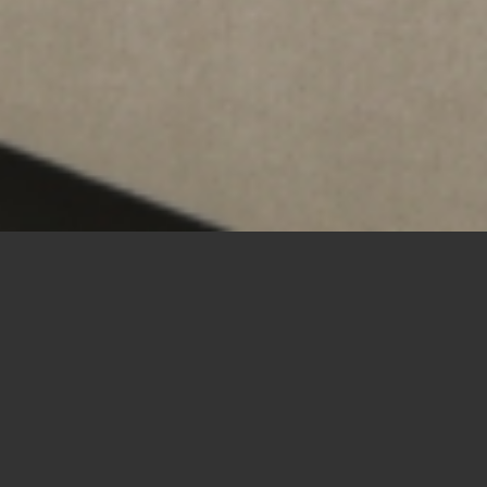
MIJN PROJECTEN
Decoratieve afwerkingen zijn onze grote passie. Decoratieve
afwerkingen kunnen in het
interieur
en
exterieur
toegepast
worden en zijn afwerkingen waar wij allemaal elke dag mee te