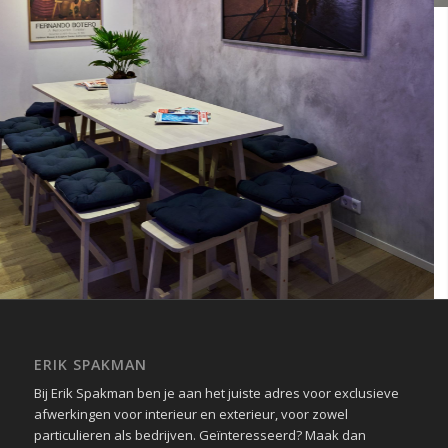
ERIK SPAKMAN
Bij Erik Spakman ben je aan het juiste adres voor exclusieve
afwerkingen voor interieur en exterieur, voor zowel
particulieren als bedrijven. Geïnteresseerd? Maak dan
vrijblijvend een afspraak om je wensen door te nemen.
OPENINGSTIJDEN
Je kunt altijd bij me langskomen om voorbeelden en
uitgewerkte ideeën te bekijken, of de mogelijkheden van een
project te bespreken. Maak hiervoor een afspraak via de
contact pagina
.