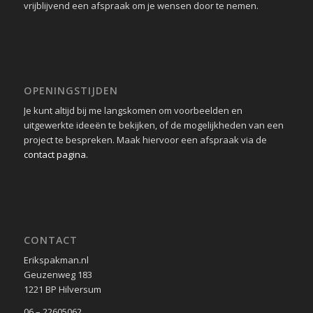
CONTACT
Erikspakman.nl
Geuzenweg 183
1221 BP Hilversum
06 – 22605062
info@erikspakman.nl
KvK: 52961109
STIJLEN
Giorgio Graesan
San Marco
Affreschi & Affreschi
Novacolor