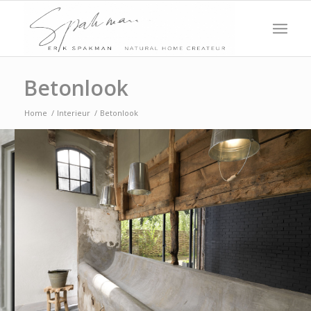
Betonlook
Home
/
Interieur
/
Betonlook