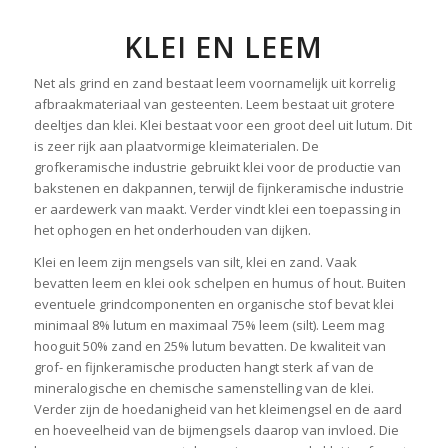
KLEI EN LEEM
Net als grind en zand bestaat leem voornamelijk uit korrelig
afbraakmateriaal van gesteenten. Leem bestaat uit grotere
deeltjes dan klei. Klei bestaat voor een groot deel uit lutum. Dit
is zeer rijk aan plaatvormige kleimaterialen. De
grofkeramische industrie gebruikt klei voor de productie van
bakstenen en dakpannen, terwijl de fijnkeramische industrie
er aardewerk van maakt. Verder vindt klei een toepassing in
het ophogen en het onderhouden van dijken.
Klei en leem zijn mengsels van silt, klei en zand. Vaak
bevatten leem en klei ook schelpen en humus of hout. Buiten
eventuele grindcomponenten en organische stof bevat klei
minimaal 8% lutum en maximaal 75% leem (silt). Leem mag
hooguit 50% zand en 25% lutum bevatten. De kwaliteit van
grof- en fijnkeramische producten hangt sterk af van de
mineralogische en chemische samenstelling van de klei.
Verder zijn de hoedanigheid van het kleimengsel en de aard
en hoeveelheid van de bijmengsels daarop van invloed. Die