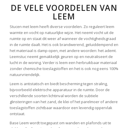
DE VELE VOORDELEN VAN
LEEM
Stucen met leem heeft diverse voordelen. Zo reguleert leem
warmte en vocht op natuurlijke wijze. Het neemt vocht uit de
ruimte op en staat dit weer af wanneer de vochtigheidsgraad
in de ruimte daalt. Het is ook brandwerend, geluiddempend en
het materiaal is damp-open, met andere woorden: het ademt.
Leemstuc neemt gemakkelijk geuren op en neutraliseert de
lucht in de woning. Verder is leem een herbruikbaar materiaal
zonder chemische toeslagstoffen en het is ook nog eens 100%
natuurvriendelijk.
Leem is antistatisch en biedt bescherming tegen straling,
bijvoorbeeld elektrische apparatuur in de ruimte. Door de
verschillende soorten lichtinval worden de subtiele
glinsteringen van het zand, de klei of het parelmoer of andere
toeslagstoffen zichtbaar waardoor een levendig oppervlak
ontstaat.
Base Leem wordt toegepast om wanden en plafonds uit te