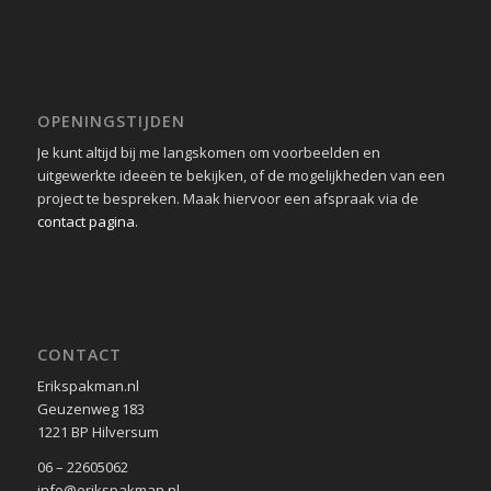
OPENINGSTIJDEN
Je kunt altijd bij me langskomen om voorbeelden en
uitgewerkte ideeën te bekijken, of de mogelijkheden van een
project te bespreken. Maak hiervoor een afspraak via de
contact pagina
.
CONTACT
Erikspakman.nl
Geuzenweg 183
1221 BP Hilversum
06 – 22605062
info@erikspakman.nl