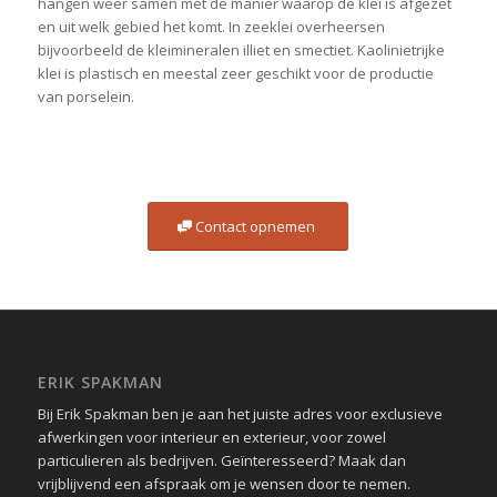
hangen weer samen met de manier waarop de klei is afgezet
en uit welk gebied het komt. In zeeklei overheersen
bijvoorbeeld de kleimineralen illiet en smectiet. Kaolinietrijke
klei is plastisch en meestal zeer geschikt voor de productie
van porselein.
Contact opnemen
ERIK SPAKMAN
Bij Erik Spakman ben je aan het juiste adres voor exclusieve
afwerkingen voor interieur en exterieur, voor zowel
particulieren als bedrijven. Geïnteresseerd? Maak dan
vrijblijvend een afspraak om je wensen door te nemen.