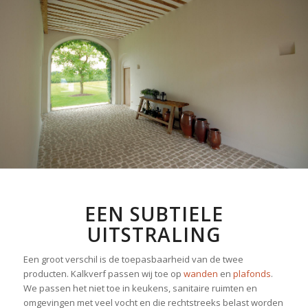
EEN SUBTIELE
UITSTRALING
Een groot verschil is de toepasbaarheid van de twee
producten. Kalkverf passen wij toe op
wanden
en
plafonds
.
We passen het niet toe in keukens, sanitaire ruimten en
omgevingen met veel vocht en die rechtstreeks belast worden