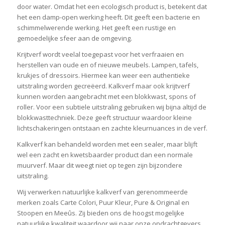
door water. Omdat het een ecologisch product is, betekent dat
het een damp-open werking heeft. Dit geeft een bacterie en
schimmelwerende werking. Het geeft een rustige en
gemoedelijke sfeer aan de omgeving.
Krijtverf wordt veelal toegepast voor het verfraaien en
herstellen van oude en of nieuwe meubels. Lampen, tafels,
krukjes of dressoirs. Hiermee kan weer een authentieke
uitstraling worden gecreëerd. Kalkverf maar ook krijtverf
kunnen worden aangebracht met een blokkwast, spons of
roller. Voor een subtiele uitstraling gebruiken wij bijna altijd de
blokkwasttechniek. Deze geeft structuur waardoor kleine
lichtschakeringen ontstaan en zachte kleurnuances in de verf.
Kalkverf kan behandeld worden met een sealer, maar blijft
wel een zacht en kwetsbaarder product dan een normale
muurverf. Maar dit weegt niet op tegen zijn bijzondere
uitstraling.
Wij verwerken natuurlijke kalkverf van gerenommeerde
merken zoals Carte Colori, Puur Kleur, Pure & Original en
Stoopen en Meeûs. Zij bieden ons de hoogst mogelijke
natuurlijke kwaliteit waardoor wij naar onze opdrachtgevers