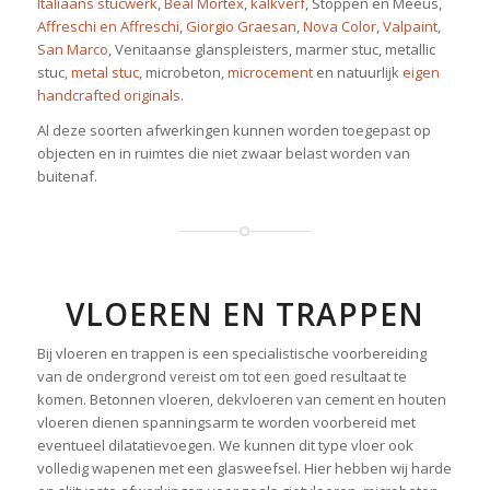
Italiaans stucwerk
,
Beal Mortex
,
kalkverf
, Stoppen en Meeûs,
Affreschi en Affreschi
,
Giorgio Graesan
,
Nova Color
,
Valpaint
,
San Marco
, Venitaanse glanspleisters, marmer stuc, metallic
stuc,
metal stuc
, microbeton,
microcement
en natuurlijk
eigen
handcrafted originals
.
Al deze soorten afwerkingen kunnen worden toegepast op
objecten en in ruimtes die niet zwaar belast worden van
buitenaf.
VLOEREN EN TRAPPEN
Bij vloeren en trappen is een specialistische voorbereiding
van de ondergrond vereist om tot een goed resultaat te
komen. Betonnen vloeren, dekvloeren van cement en houten
vloeren dienen spanningsarm te worden voorbereid met
eventueel dilatatievoegen. We kunnen dit type vloer ook
volledig wapenen met een glasweefsel. Hier hebben wij harde