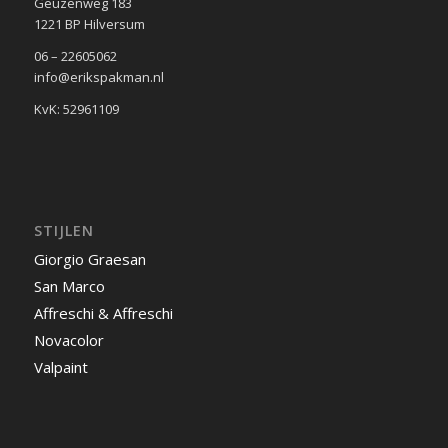
Geuzenweg 183
1221 BP Hilversum
06 – 22605062
info@erikspakman.nl
KvK: 52961109
STIJLEN
Giorgio Graesan
San Marco
Affreschi & Affreschi
Novacolor
Valpaint